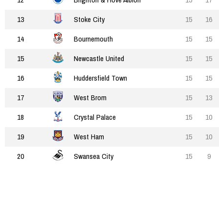
13
Stoke City
15
16
14
Bournemouth
15
15
15
Newcastle United
15
15
16
Huddersfield Town
15
15
17
West Brom
15
13
18
Crystal Palace
15
10
19
West Ham
15
10
20
Swansea City
15
9