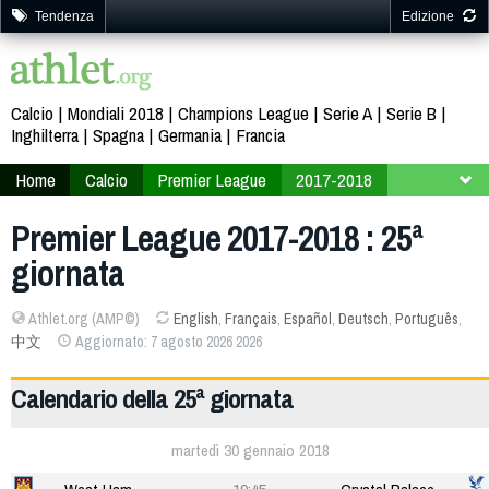
Tendenza
Edizione
Calcio
Mondiali 2018
Champions League
Serie A
Serie B
Inghilterra
Spagna
Germania
Francia
Home
Calcio
Premier League
2017-2018
25ª giornata
Premier League 2017-2018 : 25ª
giornata
Athlet.org (AMP©)
English
,
Français
,
Español
,
Deutsch
,
Português
,
中文
Aggiornato: 7 agosto 2026 2026
Calendario della 25ª giornata
martedì 30 gennaio 2018