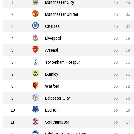
1
Manchester City
15
43
2
Manchester United
15
35
3
Chelsea
15
32
4
Liverpool
15
29
5
Arsenal
15
28
6
Tottenham Hotspur
15
25
7
Burnley
15
25
8
Watford
15
22
9
Leicester City
15
20
10
Everton
15
18
11
Southampton
15
17
12
Brighton & Hove Albion
15
17