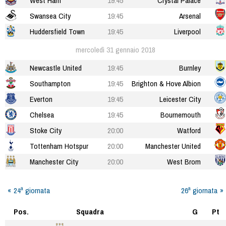
West Ham
19:45
Crystal Palace
Swansea City
19:45
Arsenal
Huddersfield Town
19:45
Liverpool
mercoledì 31 gennaio 2018
Newcastle United
19:45
Burnley
Southampton
19:45
Brighton & Hove Albion
Everton
19:45
Leicester City
Chelsea
19:45
Bournemouth
Stoke City
20:00
Watford
Tottenham Hotspur
20:00
Manchester United
Manchester City
20:00
West Brom
24ª giornata
26ª giornata
Pos.
Squadra
G
Pt