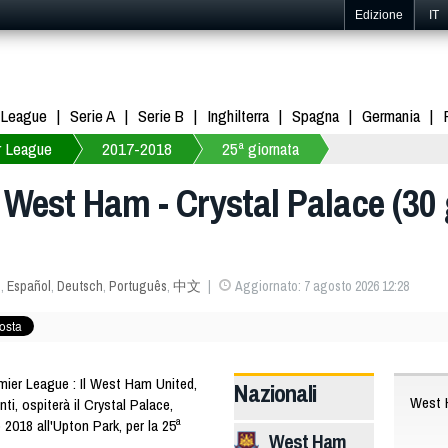
Edizione
IT
 League
Serie A
Serie B
Inghilterra
Spagna
Germania
r League
2017-2018
25ª giornata
 West Ham - Crystal Palace (30
s
,
Español
,
Deutsch
,
Português
,
中文
Aggiornato: 7 agosto 2026 12:28
ier League : Il West Ham United,
Nazionali
West
ti, ospiterà il Crystal Palace,
2018 all'Upton Park, per la 25ª
West Ham