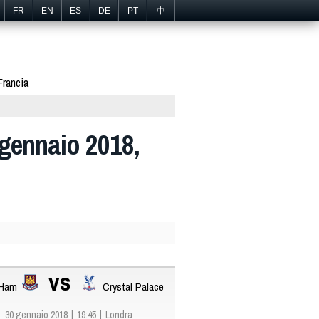
FR
EN
ES
DE
PT
中
Francia
 gennaio 2018,
vs
 Ham
Crystal Palace
30 gennaio 2018
19:45
Londra