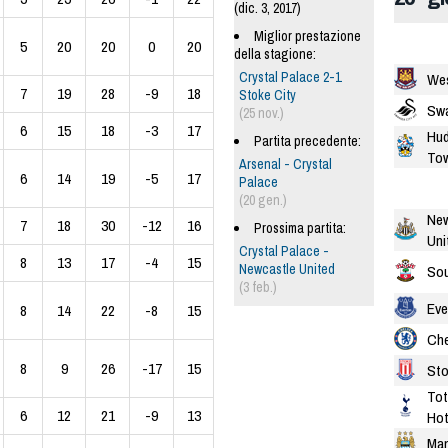
(dic. 3, 2017)
Miglior prestazione
5
20
20
0
20
della stagione:
Crystal Palace 2-1
We
7
19
28
-9
18
Stoke City
Swa
(25 nov.)
6
15
18
-3
17
Hud
Partita precedente:
To
Arsenal - Crystal
6
14
19
-5
17
Palace
(20 gen.)
New
7
18
30
-12
16
Prossima partita:
Uni
Crystal Palace -
8
13
17
-4
15
Newcastle United
So
(3 feb.)
Eve
8
14
22
-8
15
Che
8
9
26
-17
15
Sto
To
6
12
21
-9
13
Hot
Man