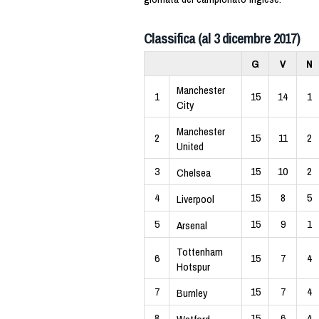
Classifica (al 3 dicembre 2017)
G
V
N
Manchester
1
15
14
1
City
Manchester
2
15
11
2
United
3
15
10
2
Chelsea
4
15
8
5
Liverpool
5
15
9
1
Arsenal
Tottenham
6
15
7
4
Hotspur
7
15
7
4
Burnley
8
15
6
4