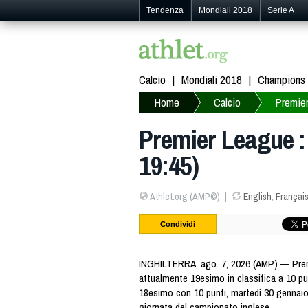
Tendenza
Mondiali 2018
Serie A
Calcio
Mondiali 2018
Champions
Home
Calcio
Premie
Premier League :
19:45)
Athlet.org (AMP©)
English
,
Françai
Condividi
INGHILTERRA, ago. 7, 2026 (AMP) — Prem
attualmente 19esimo in classifica a 10 pun
18esimo con 10 punti, martedì 30 gennaio 
giornata del campionato inglese.