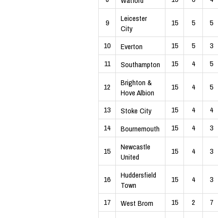
Watford
Leicester
9
15
5
5
City
10
15
5
3
Everton
11
15
4
5
Southampton
Brighton &
12
15
4
5
Hove Albion
13
15
4
4
Stoke City
14
15
4
3
Bournemouth
Newcastle
15
15
4
3
United
Huddersfield
16
15
4
3
Town
17
15
2
7
West Brom