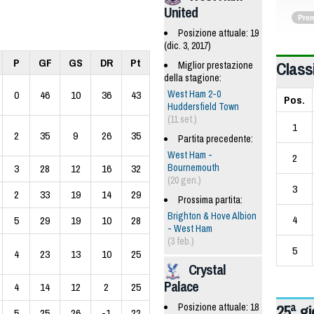
United
Prem
Posizione attuale: 19
(dic. 3, 2017)
P
GF
GS
DR
Pt
Classi
Miglior prestazione
della stagione:
West Ham 2-0
0
46
10
36
43
Pos.
Huddersfield Town
(11 set.)
1
2
35
9
26
35
Partita precedente:
West Ham -
2
Bournemouth
3
28
12
16
32
(20 gen.)
3
2
33
19
14
29
Prossima partita:
Brighton & Hove Albion
4
5
29
19
10
28
- West Ham
(3 feb.)
5
4
23
13
10
25
Crystal
Palace
4
14
12
2
25
25ª g
Posizione attuale: 18
5
25
26
-1
22