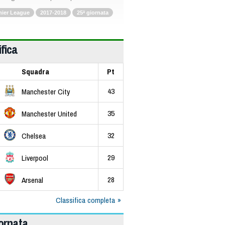
ier League
2017-2018
25ª giornata
fica
Squadra
Pt
43
Manchester City
35
Manchester United
32
Chelsea
29
Liverpool
28
Arsenal
Classifica completa
iornata