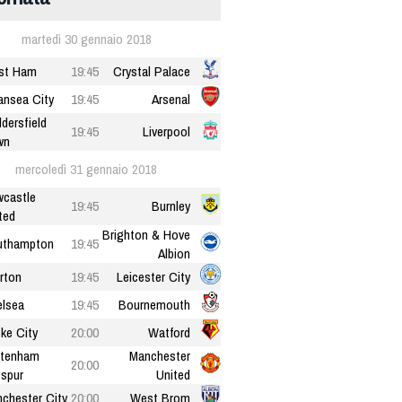
martedì 30 gennaio 2018
st Ham
19:45
Crystal Palace
nsea City
19:45
Arsenal
dersfield
19:45
Liverpool
wn
mercoledì 31 gennaio 2018
castle
19:45
Burnley
ted
Brighton & Hove
uthampton
19:45
Albion
rton
19:45
Leicester City
lsea
19:45
Bournemouth
ke City
20:00
Watford
ttenham
Manchester
20:00
spur
United
chester City
20:00
West Brom