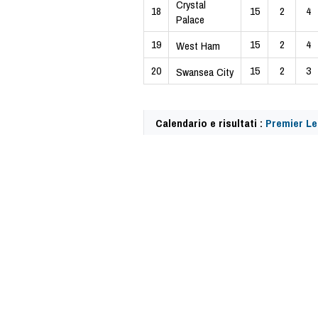
Crystal
18
15
2
4
Palace
19
15
2
4
West Ham
20
15
2
3
Swansea City
Calendario e risultati :
Premier Le
57888