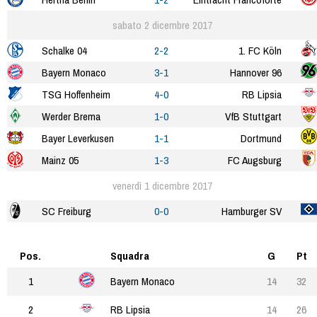
sabato 2 dicembre 2017
Schalke 04
2-2
1. FC Köln
Bayern Monaco
3-1
Hannover 96
TSG Hoffenheim
4-0
RB Lipsia
Werder Brema
1-0
VfB Stuttgart
Bayer Leverkusen
1-1
Dortmund
Mainz 05
1-3
FC Augsburg
venerdì 1 dicembre 2017
SC Freiburg
0-0
Hamburger SV
Pos.
Squadra
G
Pt
1
Bayern Monaco
14
32
2
RB Lipsia
14
26