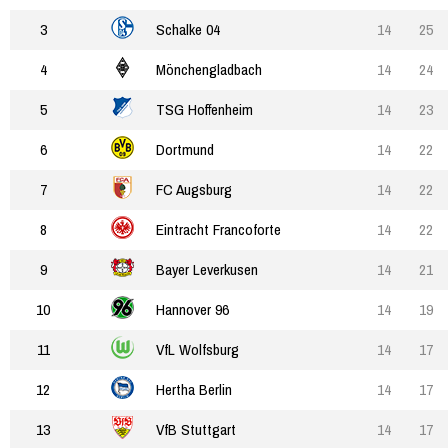
3
Schalke 04
14
25
4
Mönchengladbach
14
24
5
TSG Hoffenheim
14
23
6
Dortmund
14
22
7
FC Augsburg
14
22
8
Eintracht Francoforte
14
22
9
Bayer Leverkusen
14
21
10
Hannover 96
14
19
11
VfL Wolfsburg
14
17
12
Hertha Berlin
14
17
13
VfB Stuttgart
14
17