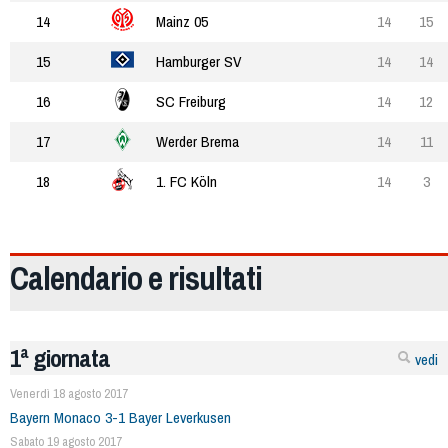
14
Mainz 05
14
15
15
Hamburger SV
14
14
16
SC Freiburg
14
12
17
Werder Brema
14
11
18
1. FC Köln
14
3
Calendario e risultati
1ª giornata
vedi
Venerdì 18 agosto 2017
Bayern Monaco 3-1 Bayer Leverkusen
Sabato 19 agosto 2017