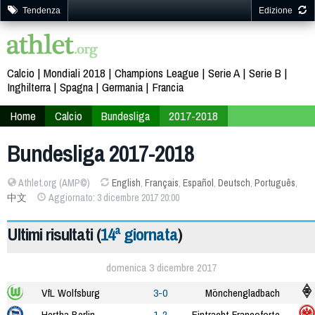
Tendenza
Edizione
Calcio
Mondiali 2018
Champions League
Serie A
Serie B
Inghilterra
Spagna
Germania
Francia
Home
Calcio
Bundesliga
2017-2018
Bundesliga 2017-2018
Athlet.org (AMP©)
English
,
Français
,
Español
,
Deutsch
,
Português
,
中文
Aggiornato: 3 dicembre 2017 20:00
Ultimi risultati (
14ª giornata
)
domenica 3 dicembre 2017
VfL Wolfsburg
3-0
Mönchengladbach
Hertha Berlin
1-2
Eintracht Francoforte