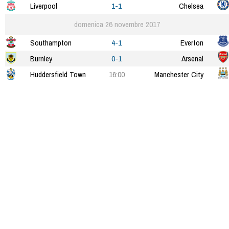
Liverpool
1-1
Chelsea
domenica 26 novembre 2017
Southampton
4-1
Everton
Burnley
0-1
Arsenal
Huddersfield Town
16:00
Manchester City