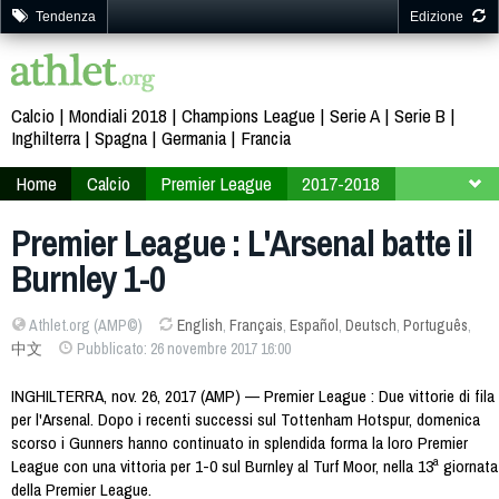
Tendenza
Edizione
Calcio
Mondiali 2018
Champions League
Serie A
Serie B
Inghilterra
Spagna
Germania
Francia
Home
Calcio
Premier League
2017-2018
13ª giornata
Premier League : L'Arsenal batte il
Burnley 1-0
Athlet.org (AMP©)
English
,
Français
,
Español
,
Deutsch
,
Português
,
中文
Pubblicato: 26 novembre 2017 16:00
INGHILTERRA, nov. 26, 2017 (AMP) — Premier League : Due vittorie di fila
per l'Arsenal. Dopo i recenti successi sul Tottenham Hotspur, domenica
scorso i Gunners hanno continuato in splendida forma la loro Premier
League con una vittoria per 1-0 sul Burnley al Turf Moor, nella 13ª giornata
della Premier League.