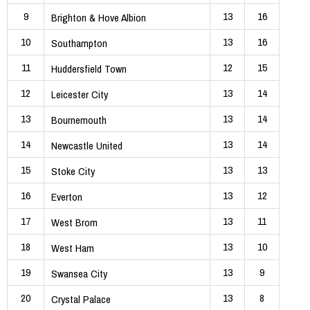
9
13
16
Brighton & Hove Albion
10
13
16
Southampton
11
12
15
Huddersfield Town
12
13
14
Leicester City
13
13
14
Bournemouth
14
13
14
Newcastle United
15
13
13
Stoke City
16
13
12
Everton
17
13
11
West Brom
18
13
10
West Ham
19
13
9
Swansea City
20
13
8
Crystal Palace