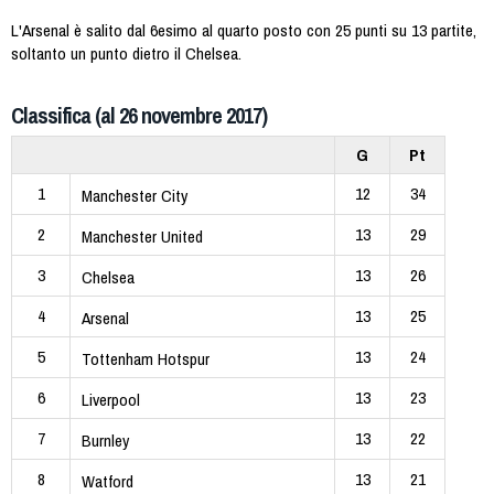
L'Arsenal è salito dal 6esimo al quarto posto con 25 punti su 13 partite,
soltanto un punto dietro il Chelsea.
Classifica (al 26 novembre 2017)
G
Pt
1
12
34
Manchester City
2
13
29
Manchester United
3
13
26
Chelsea
4
13
25
Arsenal
5
13
24
Tottenham Hotspur
6
13
23
Liverpool
7
13
22
Burnley
8
13
21
Watford