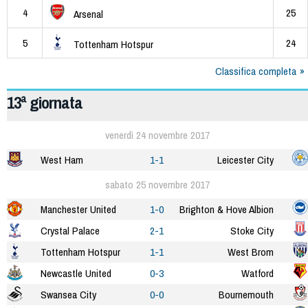
4
25
Arsenal
5
24
Tottenham Hotspur
Classifica completa
13ª giornata
venerdì 24 novembre 2017
West Ham
1-1
Leicester City
sabato 25 novembre 2017
Manchester United
1-0
Brighton & Hove Albion
Crystal Palace
2-1
Stoke City
Tottenham Hotspur
1-1
West Brom
Newcastle United
0-3
Watford
Swansea City
0-0
Bournemouth