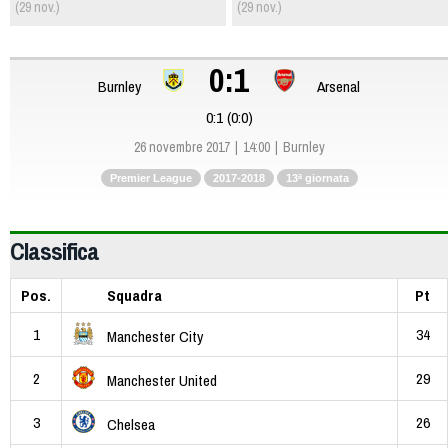
(29 nov.)
(29 nov.)
0:1
Burnley
Arsenal
0:1 (0:0)
26 novembre 2017
14:00
Burnley
Premier League
2017-2018
13ª giornata
Classifica
Pos.
Squadra
Pt
1
34
Manchester City
2
29
Manchester United
3
26
Chelsea