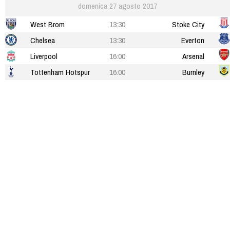
domenica 27 agosto 2017
West Brom
13:30
Stoke City
Chelsea
13:30
Everton
Liverpool
16:00
Arsenal
Tottenham Hotspur
16:00
Burnley