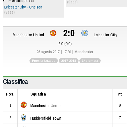
Prossima partita:
(9 set.)
Leicester City - Chelsea
(9 set.)
2:0
Manchester United
Leicester City
2:0 (0:0)
26 agosto 2017
17:30
Manchester
Premier League
2017-2018
3ª giornata
Classifica
Pos.
Squadra
Pt
1
9
Manchester United
2
7
Huddersfield Town