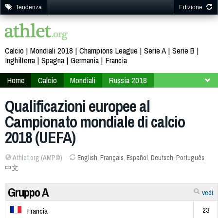
Tendenza
Edizione
Calcio
Mondiali 2018
Champions League
Serie A
Serie B
Inghilterra
Spagna
Germania
Francia
Home
Calcio
Mondiali
Russia 2018
Qualificazioni
Europa
Qualificazioni europee al
Campionato mondiale di calcio
2018 (UEFA)
Athlet.org (AMP©)
English
,
Français
,
Español
,
Deutsch
,
Português
,
中文
Gruppo A
vedi
23
Francia