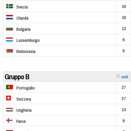
19
Svezia
19
Olanda
13
Bulgaria
6
Lussemburgo
5
Bielorussia
Gruppo B
vedi
27
Portogallo
27
Svizzera
13
Ungheria
9
Faroe