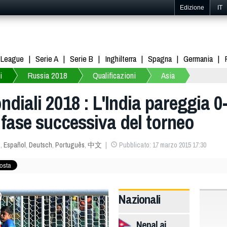
Edizione
IT
 League
Serie A
Serie B
Inghilterra
Spagna
Germania
i
Russia 2018
Qualificazioni
Asia
ndiali 2018 : L'India pareggia 0
la fase successiva del torneo
s
,
Español
,
Deutsch
,
Português
,
中文
Pubblicato: 17 marzo 2015 17:30
Nazionali
Nepal ai