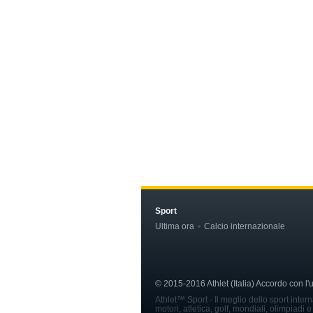
Sport
Ultima ora
Calcio internazionale
© 2015-2016 Athlet (Italia) Accordo con l
Athlet™ Sport - Il meglio dello sport inter
motori, atletica, golf, mondiali, olimpiadi e 