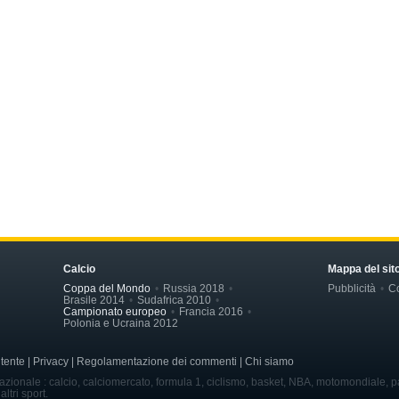
Calcio
Mappa del sit
Coppa del Mondo
Russia 2018
Pubblicità
Co
Brasile 2014
Sudafrica 2010
Campionato europeo
Francia 2016
Polonia e Ucraina 2012
'utente | Privacy | Regolamentazione dei commenti | Chi siamo
nazionale : calcio, calciomercato, formula 1, ciclismo, basket, NBA, motomondiale, pa
altri sport.