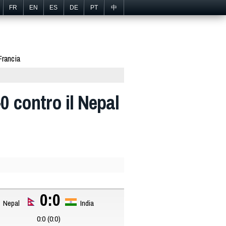
FR
EN
ES
DE
PT
中
Francia
-0 contro il Nepal
0:0
Nepal
India
0:0 (0:0)