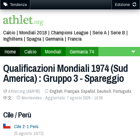
Tendenza
Edizione
Calcio
Mondiali 2018
Champions League
Serie A
Serie B
Inghilterra
Spagna
Germania
Francia
Home
Calcio
Mondiali
Germania 74
Qualificazioni
Sud America
Qualificazioni Mondiali 1974 (Sud
America) : Gruppo 3 - Spareggio
Athlet.org (AMP©)
English
,
Français
,
Español
,
Deutsch
,
Português
,
中文
Montevideo - Aggiornato: 7 agosto 2026 - 10:58
Cile / Perù
Cile 2-1 Perù
(5 agosto 1973)