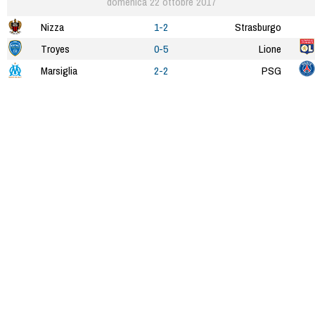
domenica 22 ottobre 2017
Nizza
1-2
Strasburgo
Troyes
0-5
Lione
Marsiglia
2-2
PSG