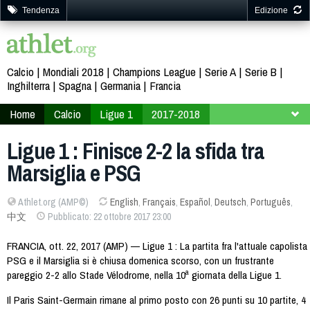
Tendenza
Edizione
Calcio
Mondiali 2018
Champions League
Serie A
Serie B
Inghilterra
Spagna
Germania
Francia
Home
Calcio
Ligue 1
2017-2018
10ª giornata
Ligue 1 : Finisce 2-2 la sfida tra
Marsiglia e PSG
Athlet.org (AMP©)
English
,
Français
,
Español
,
Deutsch
,
Português
,
中文
Pubblicato: 22 ottobre 2017 23:00
FRANCIA, ott. 22, 2017 (AMP) — Ligue 1 : La partita fra l'attuale capolista
PSG e il Marsiglia si è chiusa domenica scorso, con un frustrante
pareggio 2-2 allo Stade Vélodrome, nella 10ª giornata della Ligue 1.
Il Paris Saint-Germain rimane al primo posto con 26 punti su 10 partite, 4