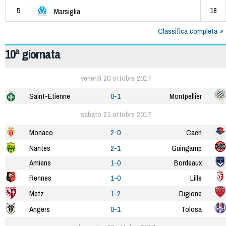
5
18
Marsiglia
Classifica completa
10ª giornata
venerdì 20 ottobre 2017
Saint-Etienne
0-1
Montpellier
sabato 21 ottobre 2017
Monaco
2-0
Caen
Nantes
2-1
Guingamp
Amiens
1-0
Bordeaux
Rennes
1-0
Lille
Metz
1-2
Digione
Angers
0-1
Tolosa