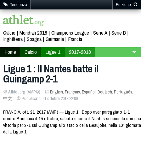
Tendenza
Edizione
Calcio
Mondiali 2018
Champions League
Serie A
Serie B
Inghilterra
Spagna
Germania
Francia
Home
Calcio
Ligue 1
2017-2018
10ª giornata
Ligue 1 : Il Nantes batte il
Guingamp 2-1
Athlet.org (AMP©)
English
,
Français
,
Español
,
Deutsch
,
Português
,
中文
Pubblicato: 21 ottobre 2017 22:00
FRANCIA, ott. 21, 2017 (AMP) — Ligue 1 : Dopo aver pareggiato 1-1
contro Bordeaux il 15 ottobre, sabato scorso il Nantes si riprende con una
vittoria per 2-1 sul Guingamp allo stadio della Beaujoire, nella 10ª giornata
della Ligue 1.