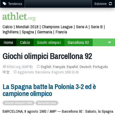
Tendenza
Edizione
Calcio
Mondiali 2018
Champions League
Serie A
Serie B
Inghilterra
Spagna
Germania
Francia
Home
Calcio
Giochi olimpici
Barcellona 92
Giochi olimpici Barcellona 92
Athlet.org (AMP©)
English
,
Français
,
Español
,
Deutsch
,
Português
,
中文
Aggiornato: Barcelona, 8 agosto 1992 01:45
La Spagna batte la Polonia 3-2 ed è
campione olimpico
Giochi olimpici 1992
Seconda fase
BARCELONA, 8 agosto 1992 / AMP — Barcellona 92 : Sabato, la Spagna