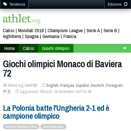
Tendenza
Edizione
Calcio
Mondiali 2018
Champions League
Serie A
Serie B
Inghilterra
Spagna
Germania
Francia
Home
Calcio
Giochi olimpici
Monaco di Baviera 72
Giochi olimpici Monaco di Baviera
72
Athlet.org (AMP©)
English
,
Français
,
Español
,
Deutsch
,
Português
,
中文
Aggiornato: Munich, 10 settembre 1972 01:45
La Polonia batte l'Ungheria 2-1 ed è
campione olimpico
Giochi olimpici 1972
Seconda fase