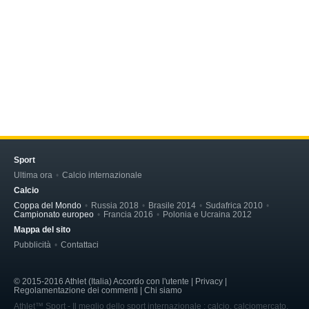
Sport
Ultima ora
Calcio internazionale
Calcio
Coppa del Mondo
Russia 2018
Brasile 2014
Sudafrica 2010
Campionato europeo
Francia 2016
Polonia e Ucraina 2012
Mappa del sito
Pubblicità
Contattaci
© 2015-2016 Athlet (Italia) Accordo con l'utente | Privacy |
Regolamentazione dei commenti | Chi siamo
Athlet™ Sport - Il meglio dello sport internazionale : calcio, calciomercato,