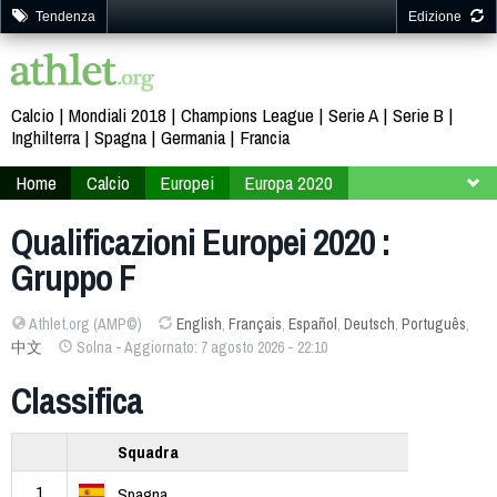
Tendenza
Edizione
Calcio
Mondiali 2018
Champions League
Serie A
Serie B
Inghilterra
Spagna
Germania
Francia
Home
Calcio
Europei
Europa 2020
Qualificazioni
Gruppo F
Qualificazioni Europei 2020 :
Gruppo F
Athlet.org (AMP©)
English
,
Français
,
Español
,
Deutsch
,
Português
,
中文
Solna - Aggiornato: 7 agosto 2026 - 22:10
Classifica
Squadra
1
Spagna