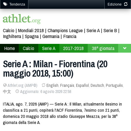
Tendenza
Edizione
Calcio
Mondiali 2018
Champions League
Serie A
Serie B
Inghilterra
Spagna
Germania
Francia
Home
Calcio
Serie A
2017-2018
38ª giornata
Serie A : Milan - Fiorentina (20
maggio 2018, 15:00)
Athlet.org (AMP©)
English
,
Français
,
Español
,
Deutsch
,
Português
,
中文
Aggiornato: 6 agosto 2026 22:58
ITALIA, ago. 7, 2026 (AMP) — Serie A : Il Milan, attualmente 8esimo in
classifica a 21 punti, ospiterà l'ACF Fiorentina, 7esimo con 21 punti,
domenica 20 maggio 2018 allo stadio Giuseppe Meazza, per la 38ª
giornata della Serie A.