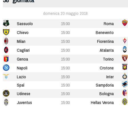
domenica 20 maggio 2018
Sassuolo
15:00
Roma
Chievo
15:00
Benevento
Milan
15:00
Fiorentina
Cagliari
15:00
Atalanta
Genoa
15:00
Torino
Napoli
15:00
Crotone
Lazio
15:00
Inter
Spal
15:00
Sampdoria
Udinese
15:00
Bologna
Juventus
15:00
Hellas Verona