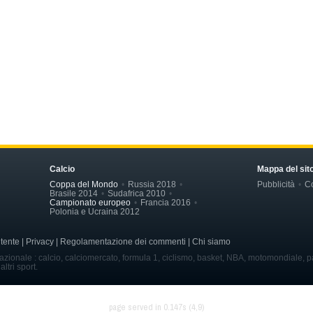
Calcio
Mappa del sit
Coppa del Mondo
Russia 2018
Pubblicità
Co
Brasile 2014
Sudafrica 2010
Campionato europeo
Francia 2016
Polonia e Ucraina 2012
'utente | Privacy | Regolamentazione dei commenti | Chi siamo
nazionale : calcio, calciomercato, formula 1, ciclismo, basket, NBA, motomondiale, pa
altri sport.
page served in 0.147s (4,9)