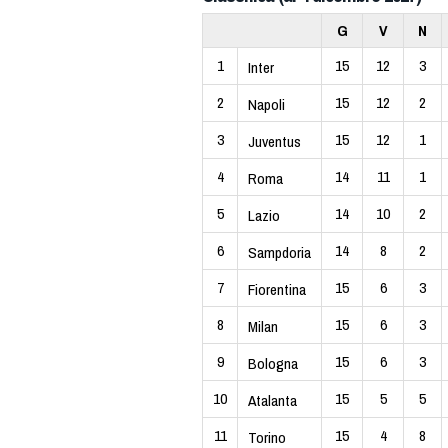
G
V
N
1
15
12
3
Inter
2
15
12
2
Napoli
3
15
12
1
Juventus
4
14
11
1
Roma
5
14
10
2
Lazio
6
14
8
2
Sampdoria
7
15
6
3
Fiorentina
8
15
6
3
Milan
9
15
6
3
Bologna
10
15
5
5
Atalanta
11
15
4
8
Torino