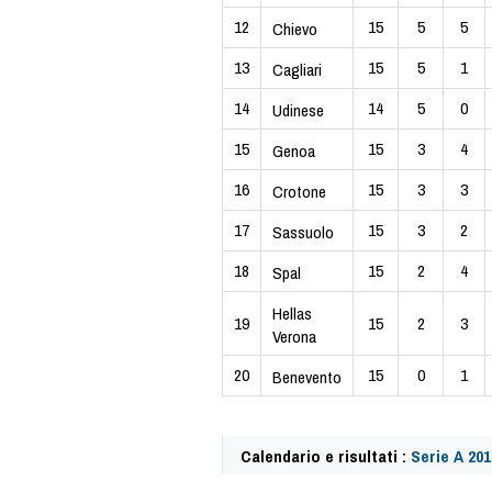
12
15
5
5
Chievo
13
15
5
1
Cagliari
14
14
5
0
Udinese
15
15
3
4
Genoa
16
15
3
3
Crotone
17
15
3
2
Sassuolo
18
15
2
4
Spal
Hellas
19
15
2
3
Verona
20
15
0
1
Benevento
Calendario e risultati :
Serie A 201