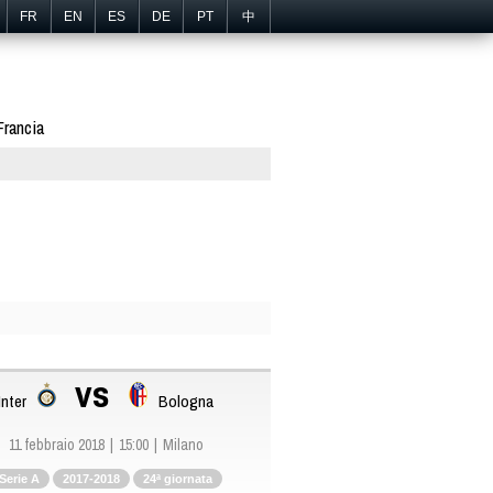
FR
EN
ES
DE
PT
中
Francia
vs
Inter
Bologna
11 febbraio 2018
15:00
Milano
Serie A
2017-2018
24ª giornata