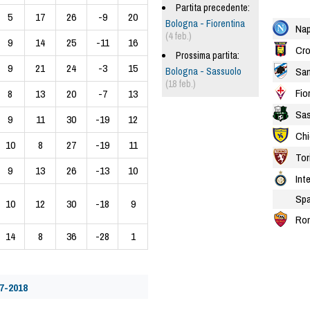
Partita precedente:
5
17
26
-9
20
Bologna - Fiorentina
Nap
(4 feb.)
9
14
25
-11
16
Cro
Prossima partita:
9
21
24
-3
15
Sam
Bologna - Sassuolo
(18 feb.)
Fio
8
13
20
-7
13
Sas
9
11
30
-19
12
Chi
10
8
27
-19
11
Tor
9
13
26
-13
10
Inte
Spa
10
12
30
-18
9
Ro
14
8
36
-28
1
7-2018