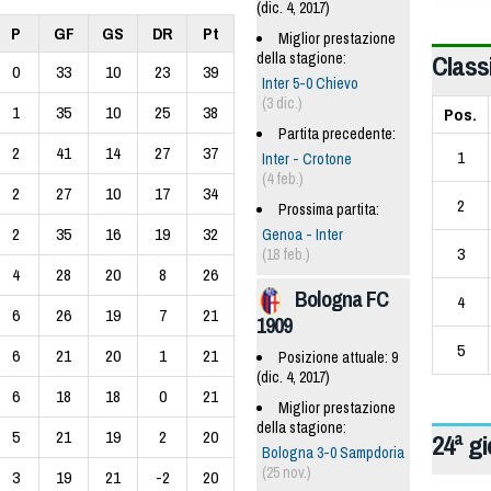
(dic. 4, 2017)
P
GF
GS
DR
Pt
Miglior prestazione
Classi
della stagione:
0
33
10
23
39
Inter 5-0 Chievo
(3 dic.)
1
35
10
25
38
Pos.
Partita precedente:
2
41
14
27
37
1
Inter - Crotone
(4 feb.)
2
27
10
17
34
2
Prossima partita:
2
35
16
19
32
Genoa - Inter
3
(18 feb.)
4
28
20
8
26
Bologna FC
4
6
26
19
7
21
1909
5
6
21
20
1
21
Posizione attuale: 9
(dic. 4, 2017)
6
18
18
0
21
Miglior prestazione
della stagione:
5
21
19
2
20
24ª g
Bologna 3-0 Sampdoria
(25 nov.)
3
19
21
-2
20