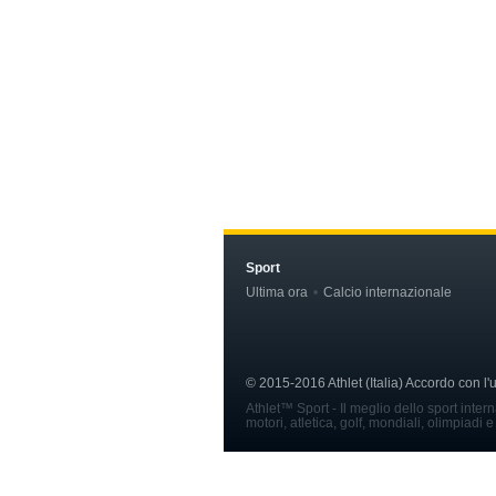
Sport
Ultima ora
Calcio internazionale
© 2015-2016 Athlet (Italia) Accordo con l
Athlet™ Sport - Il meglio dello sport inter
motori, atletica, golf, mondiali, olimpiadi e 