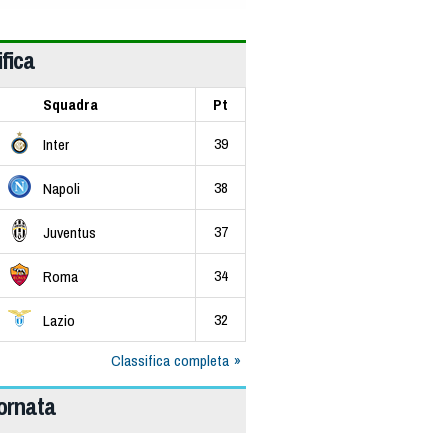
fica
Squadra
Pt
39
Inter
38
Napoli
37
Juventus
34
Roma
32
Lazio
Classifica completa
iornata