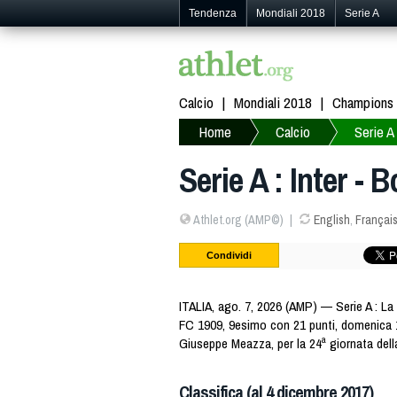
Tendenza
Mondiali 2018
Serie A
Calcio
Mondiali 2018
Champions
Home
Calcio
Serie A
Serie A : Inter - 
Athlet.org (AMP©)
English
,
Françai
Condividi
ITALIA, ago. 7, 2026 (AMP) — Serie A : La 
FC 1909, 9esimo con 21 punti, domenica 1
Giuseppe Meazza, per la 24ª giornata della
Classifica (al 4 dicembre 2017)