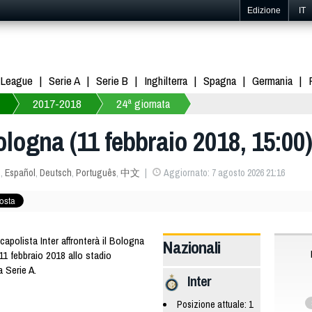
Edizione
IT
 League
Serie A
Serie B
Inghilterra
Spagna
Germania
2017-2018
24ª giornata
Bologna (11 febbraio 2018, 15:00)
s
,
Español
,
Deutsch
,
Português
,
中文
Aggiornato: 7 agosto 2026 21:16
capolista Inter affronterà il Bologna
Nazionali
1 febbraio 2018 allo stadio
 Serie A.
Inter
Posizione attuale: 1