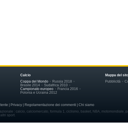
Calcio
Mappa del sit
Coppa del Mondo
Russia 2018
Pubblicità
Co
Brasile 2014
Sudafrica 2010
Campionato europeo
Francia 2016
Polonia e Ucraina 2012
'utente | Privacy | Regolamentazione dei commenti | Chi siamo
nazionale : calcio, calciomercato, formula 1, ciclismo, basket, NBA, motomondiale, pa
altri sport.