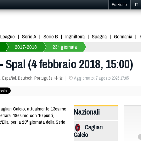
Edizione
IT
 League
Serie A
Serie B
Inghilterra
Spagna
Germania
2017-2018
23ª giornata
 - Spal (4 febbraio 2018, 15:00)
s
,
Español
,
Deutsch
,
Português
,
中文
Aggiornato: 7 agosto 2026 17:05
 Cagliari Calcio, attualmente 13esimo
Nazionali
Ferrara, 18esimo con 10 punti,
Elia, per la 23ª giornata della Serie
Cagliari
Calcio