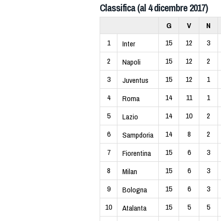
Classifica (al 4 dicembre 2017)
G
V
N
1
15
12
3
Inter
2
15
12
2
Napoli
3
15
12
1
Juventus
4
14
11
1
Roma
5
14
10
2
Lazio
6
14
8
2
Sampdoria
7
15
6
3
Fiorentina
8
15
6
3
Milan
9
15
6
3
Bologna
10
15
5
5
Atalanta