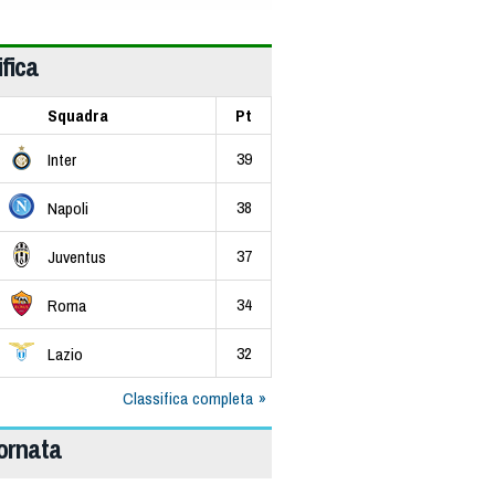
fica
Squadra
Pt
39
Inter
38
Napoli
37
Juventus
34
Roma
32
Lazio
Classifica completa
iornata