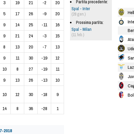
Partita precedente:
3
19
21
-2
20
Spal - Inter
Hel
5
17
26
-9
20
(28 gen.)
Inte
Prossima partita:
9
14
25
-11
16
Spal - Milan
Ben
(11 feb.)
9
21
24
-3
15
Ata
8
13
20
-7
13
Udi
Sam
9
11
30
-19
12
Laz
10
8
27
-19
11
Juv
9
13
26
-13
10
Cag
10
12
30
-18
9
Bo
14
8
36
-28
1
7-2018