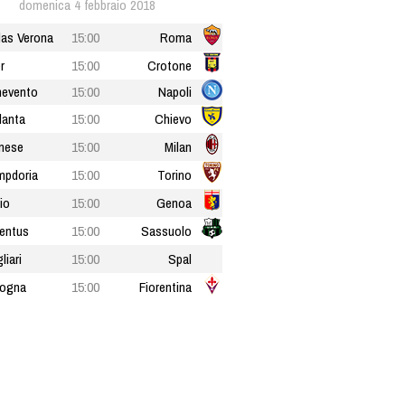
domenica 4 febbraio 2018
las Verona
15:00
Roma
r
15:00
Crotone
evento
15:00
Napoli
lanta
15:00
Chievo
nese
15:00
Milan
pdoria
15:00
Torino
io
15:00
Genoa
entus
15:00
Sassuolo
liari
15:00
Spal
logna
15:00
Fiorentina