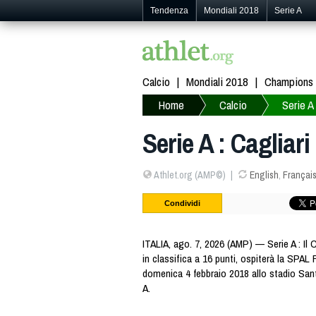
Tendenza
Mondiali 2018
Serie A
Calcio
Mondiali 2018
Champions
Home
Calcio
Serie A
Serie A : Cagliari
Athlet.org (AMP©)
English
,
Françai
Condividi
ITALIA, ago. 7, 2026 (AMP) — Serie A : Il
in classifica a 16 punti, ospiterà la SPAL 
domenica 4 febbraio 2018 allo stadio Sant'
A.