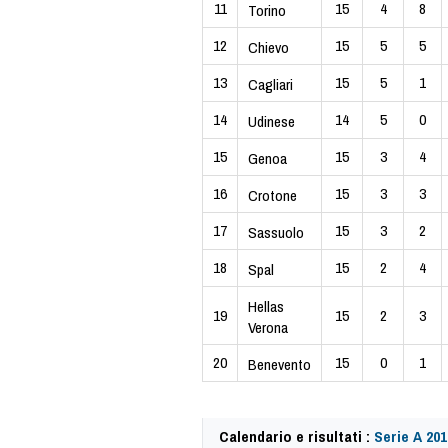
11
15
4
8
Torino
12
15
5
5
Chievo
13
15
5
1
Cagliari
14
14
5
0
Udinese
15
15
3
4
Genoa
16
15
3
3
Crotone
17
15
3
2
Sassuolo
18
15
2
4
Spal
Hellas
19
15
2
3
Verona
20
15
0
1
Benevento
Calendario e risultati :
Serie A 201