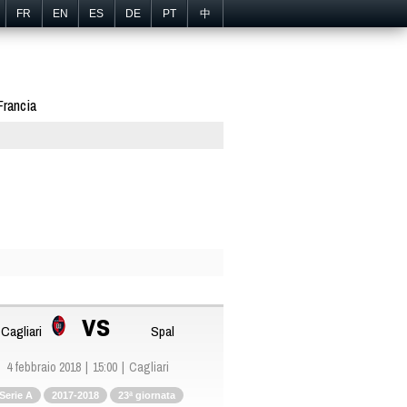
FR
EN
ES
DE
PT
中
Francia
vs
Cagliari
Spal
4 febbraio 2018
15:00
Cagliari
Serie A
2017-2018
23ª giornata