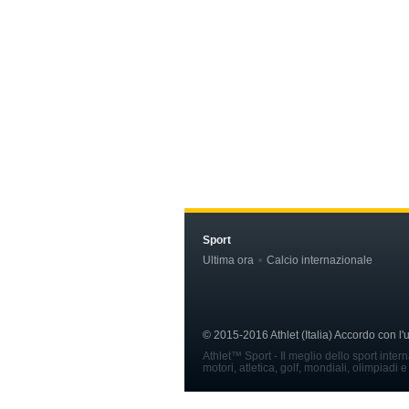
Sport
Ultima ora
Calcio internazionale
© 2015-2016 Athlet (Italia) Accordo con l
Athlet™ Sport - Il meglio dello sport inter
motori, atletica, golf, mondiali, olimpiadi e 