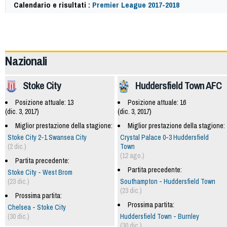
Calendario e risultati :
Premier League 2017-2018
57842
Nazionali
Stoke City
Huddersfield Town AFC
Posizione attuale: 13
Posizione attuale: 16
(dic. 3, 2017)
(dic. 3, 2017)
Miglior prestazione della stagione:
Miglior prestazione della stagione:
Stoke City 2-1 Swansea City
Crystal Palace 0-3 Huddersfield
(2 dic.)
Town
(12 ago.)
Partita precedente:
Partita precedente:
Stoke City - West Brom
(23 dic.)
Southampton - Huddersfield Town
(23 dic.)
Prossima partita:
Prossima partita:
Chelsea - Stoke City
(30 dic.)
Huddersfield Town - Burnley
(30 dic.)