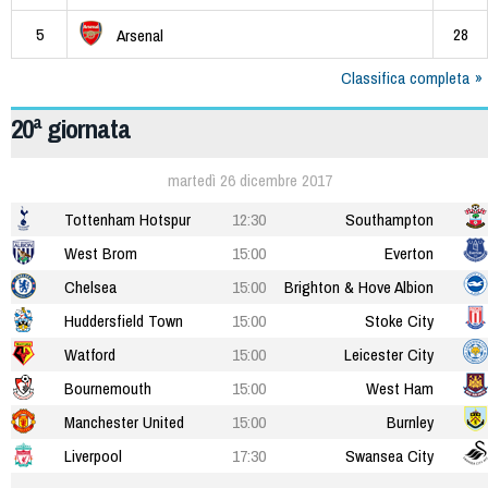
5
28
Arsenal
Classifica completa
20ª giornata
martedì 26 dicembre 2017
Tottenham Hotspur
12:30
Southampton
West Brom
15:00
Everton
Chelsea
15:00
Brighton & Hove Albion
Huddersfield Town
15:00
Stoke City
Watford
15:00
Leicester City
Bournemouth
15:00
West Ham
Manchester United
15:00
Burnley
Liverpool
17:30
Swansea City