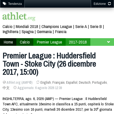
Tendenza
Edizione
Calcio
Mondiali 2018
Champions League
Serie A
Serie B
Inghilterra
Spagna
Germania
Francia
Home
Calcio
Premier League
2017-2018
20ª giornata
Premier League : Huddersfield
Town - Stoke City (26 dicembre
2017, 15:00)
Athlet.org (AMP©)
English
,
Français
,
Español
,
Deutsch
,
Português
,
中文
Aggiornato: 6 agosto 2026 12:39
INGHILTERRA, ago. 6, 2026 (AMP) — Premier League : Il Huddersfield
Town AFC, attualmente 16esimo in classifica a 15 punti, ospiterà lo Stoke
City, 13esimo con 16 punti, martedì 26 dicembre 2017, per la 20ª giornata