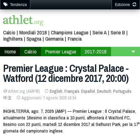
Tendenza
Edizione
Calcio
Mondiali 2018
Champions League
Serie A
Serie B
Inghilterra
Spagna
Germania
Francia
Home
Calcio
Premier League
2017-2018
17ª giornata
Premier League : Crystal Palace -
Watford (12 dicembre 2017, 20:00)
Athlet.org (AMP©)
English
,
Français
,
Español
,
Deutsch
,
Português
,
中文
Aggiornato: 7 agosto 2026 16:34
INGHILTERRA, ago. 7, 2026 (AMP) — Premier League : Il Crystal Palace,
attualmente 18esimo in classifica a 10 punti, affronterà il Watford FC,
8esimo con 22 punti, martedì 12 dicembre 2017 al Selhurst Park, per la 17ª
giornata del campionato inglese.