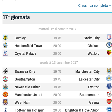
Classifica completa
17ª giornata
martedì 12 dicembre 2017
Burnley
19:45
Stoke City
Huddersfield Town
20:00
Chelsea
Crystal Palace
20:00
Watford
mercoledì 13 dicembre 2017
Swansea City
19:45
Manchester City
Southampton
19:45
Leicester City
Newcastle United
19:45
Everton
Manchester United
20:00
Bournemouth
West Ham
20:00
Arsenal
Tottenham Hotspur
20:00
Brighton & Hove Albion