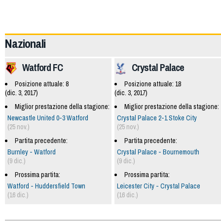
57811
Nazionali
Watford FC
Crystal Palace
Posizione attuale: 8
Posizione attuale: 18
(dic. 3, 2017)
(dic. 3, 2017)
Miglior prestazione della stagione:
Miglior prestazione della stagione:
Newcastle United 0-3 Watford
Crystal Palace 2-1 Stoke City
(25 nov.)
(25 nov.)
Partita precedente:
Partita precedente:
Burnley - Watford
Crystal Palace - Bournemouth
(9 dic.)
(9 dic.)
Prossima partita:
Prossima partita:
Watford - Huddersfield Town
Leicester City - Crystal Palace
(16 dic.)
(16 dic.)