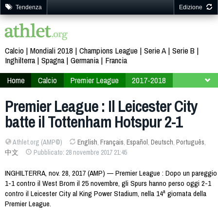
Tendenza
Edizione
Calcio
Mondiali 2018
Champions League
Serie A
Serie B
Inghilterra
Spagna
Germania
Francia
Home
Calcio
Premier League
2017-2018
14ª giornata
Premier League : Il Leicester City
batte il Tottenham Hotspur 2-1
Athlet.org (AMP©)
English
,
Français
,
Español
,
Deutsch
,
Português
,
中文
Pubblicato: 28 novembre 2017 21:45
INGHILTERRA, nov. 28, 2017 (AMP) — Premier League : Dopo un pareggio
1-1 contro il West Brom il 25 novembre, gli Spurs hanno perso oggi 2-1
contro il Leicester City al King Power Stadium, nella 14ª giornata della
Premier League.