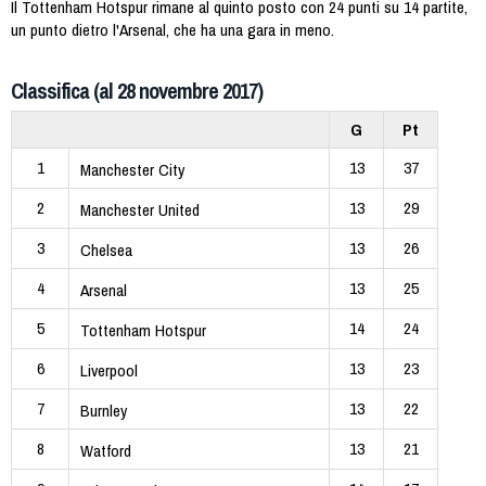
Il Tottenham Hotspur rimane al quinto posto con 24 punti su 14 partite,
un punto dietro l'Arsenal, che ha una gara in meno.
Classifica (al 28 novembre 2017)
G
Pt
1
13
37
Manchester City
2
13
29
Manchester United
3
13
26
Chelsea
4
13
25
Arsenal
5
14
24
Tottenham Hotspur
6
13
23
Liverpool
7
13
22
Burnley
8
13
21
Watford