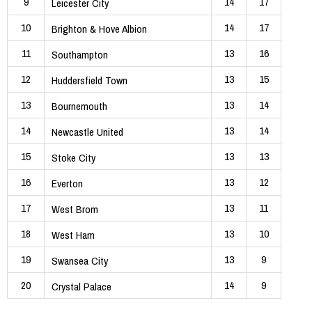
9
14
17
Leicester City
10
14
17
Brighton & Hove Albion
11
13
16
Southampton
12
13
15
Huddersfield Town
13
13
14
Bournemouth
14
13
14
Newcastle United
15
13
13
Stoke City
16
13
12
Everton
17
13
11
West Brom
18
13
10
West Ham
19
13
9
Swansea City
20
14
9
Crystal Palace