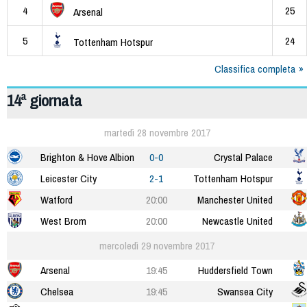
4
25
Arsenal
5
24
Tottenham Hotspur
Classifica completa
14ª giornata
martedì 28 novembre 2017
Brighton & Hove Albion
0-0
Crystal Palace
Leicester City
2-1
Tottenham Hotspur
Watford
20:00
Manchester United
West Brom
20:00
Newcastle United
mercoledì 29 novembre 2017
Arsenal
19:45
Huddersfield Town
Chelsea
19:45
Swansea City