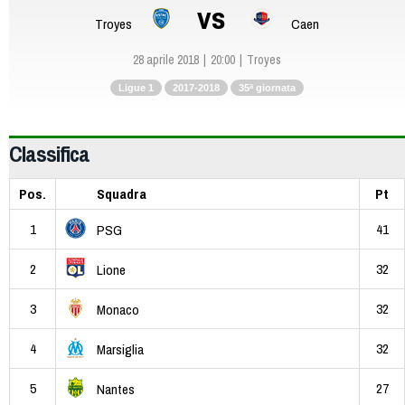
vs
Troyes
Caen
28 aprile 2018
20:00
Troyes
Ligue 1
2017-2018
35ª giornata
Classifica
Pos.
Squadra
Pt
1
41
PSG
2
32
Lione
3
32
Monaco
4
32
Marsiglia
5
27
Nantes