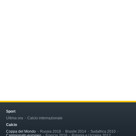
Sport
Ultima ora
Calcio internazionale
Calcio
Coppa del Mondo
Russia 2018
Brasile 2014
Sudafrica 2010
Campionato europeo
Francia 2016
Polonia e Ucraina 2012