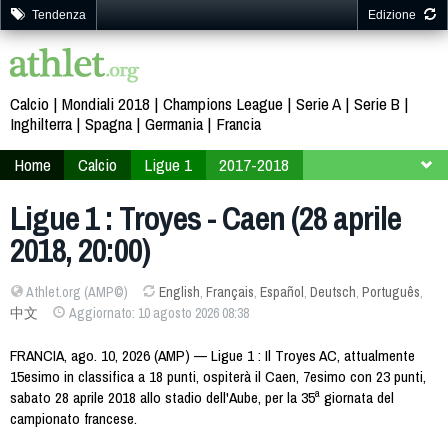
Tendenza
Edizione
Calcio
Mondiali 2018
Champions League
Serie A
Serie B
Inghilterra
Spagna
Germania
Francia
Home
Calcio
Ligue 1
2017-2018
35ª giornata
Ligue 1 : Troyes - Caen (28 aprile
2018, 20:00)
Athlet.org (AMP©)
English
,
Français
,
Español
,
Deutsch
,
Português
,
中文
Aggiornato: 10 agosto 2026 08:38
FRANCIA, ago. 10, 2026 (AMP) — Ligue 1 : Il Troyes AC, attualmente
15esimo in classifica a 18 punti, ospiterà il Caen, 7esimo con 23 punti,
sabato 28 aprile 2018 allo stadio dell'Aube, per la 35ª giornata del
campionato francese.