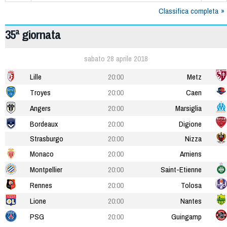
Classifica completa
35ª giornata
sabato 28 aprile 2018
Lille
20:00
Metz
Troyes
20:00
Caen
Angers
20:00
Marsiglia
Bordeaux
20:00
Digione
Strasburgo
20:00
Nizza
Monaco
20:00
Amiens
Montpellier
20:00
Saint-Etienne
Rennes
20:00
Tolosa
Lione
20:00
Nantes
PSG
20:00
Guingamp