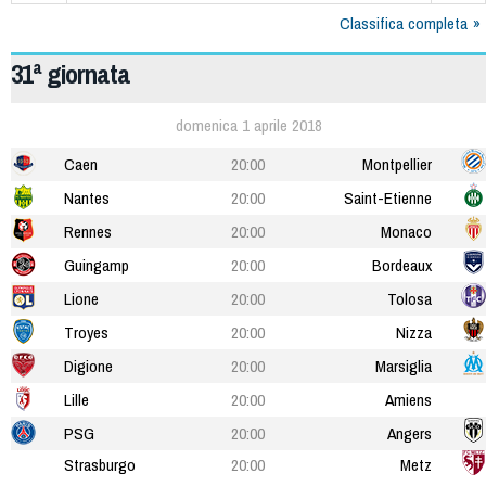
Classifica completa
31ª giornata
domenica 1 aprile 2018
Caen
20:00
Montpellier
Nantes
20:00
Saint-Etienne
Rennes
20:00
Monaco
Guingamp
20:00
Bordeaux
Lione
20:00
Tolosa
Troyes
20:00
Nizza
Digione
20:00
Marsiglia
Lille
20:00
Amiens
PSG
20:00
Angers
Strasburgo
20:00
Metz