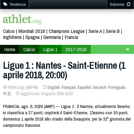
Tendenza
Edizione
Calcio
Mondiali 2018
Champions League
Serie A
Serie B
Inghilterra
Spagna
Germania
Francia
Home
Calcio
Ligue 1
2017-2018
31ª giornata
Ligue 1 : Nantes - Saint-Etienne (1
aprile 2018, 20:00)
Athlet.org (AMP©)
English
,
Français
,
Español
,
Deutsch
,
Português
,
中文
Aggiornato: 6 agosto 2026 18:03
FRANCIA, ago. 6, 2026 (AMP) — Ligue 1 : Il Nantes, attualmente 5esimo
in classifica a 27 punti, ospiterà il Saint-Etienne, 13esimo con 20 punti,
domenica 1 aprile 2018 allo stadio della Beaujoire, per la 31ª giornata del
campionato francese.