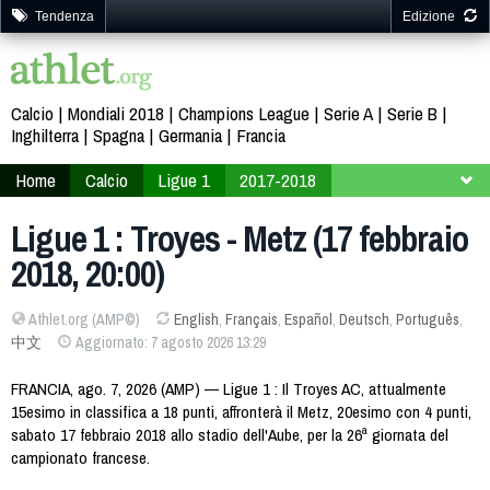
Tendenza
Edizione
Calcio
Mondiali 2018
Champions League
Serie A
Serie B
Inghilterra
Spagna
Germania
Francia
Home
Calcio
Ligue 1
2017-2018
26ª giornata
Ligue 1 : Troyes - Metz (17 febbraio
2018, 20:00)
Athlet.org (AMP©)
English
,
Français
,
Español
,
Deutsch
,
Português
,
中文
Aggiornato: 7 agosto 2026 13:29
FRANCIA, ago. 7, 2026 (AMP) — Ligue 1 : Il Troyes AC, attualmente
15esimo in classifica a 18 punti, affronterà il Metz, 20esimo con 4 punti,
sabato 17 febbraio 2018 allo stadio dell'Aube, per la 26ª giornata del
campionato francese.