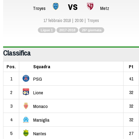
vs
Troyes
Metz
17 febbraio 2018
20:00
Troyes
Ligue 1
2017-2018
26ª giornata
Classifica
Pos.
Squadra
Pt
1
41
PSG
2
32
Lione
3
32
Monaco
4
32
Marsiglia
5
27
Nantes