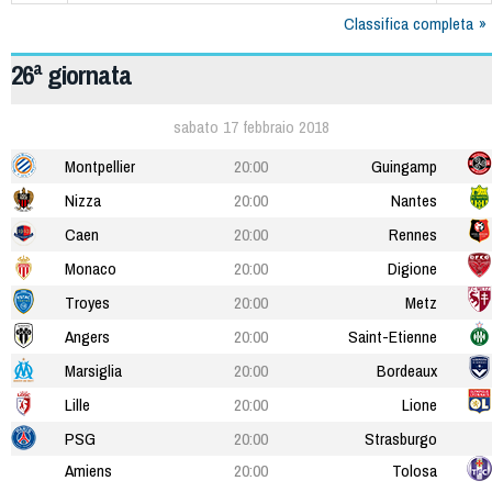
Classifica completa
26ª giornata
sabato 17 febbraio 2018
Montpellier
20:00
Guingamp
Nizza
20:00
Nantes
Caen
20:00
Rennes
Monaco
20:00
Digione
Troyes
20:00
Metz
Angers
20:00
Saint-Etienne
Marsiglia
20:00
Bordeaux
Lille
20:00
Lione
PSG
20:00
Strasburgo
Amiens
20:00
Tolosa