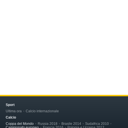
Sport
Ultima ora
Calcio internazionale
Calcio
Coppa del Mondo
Russia 2018
Brasile 2014
Sudafrica 2010
Campionato europeo
Francia 2016
Polonia e Ucraina 2012