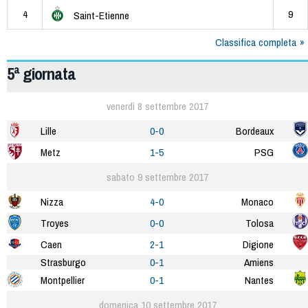
4
9
Saint-Etienne
Classifica completa
5ª giornata
venerdì 8 settembre 2017
Lille
0-0
Bordeaux
Metz
1-5
PSG
sabato 9 settembre 2017
Nizza
4-0
Monaco
Troyes
0-0
Tolosa
Caen
2-1
Digione
Strasburgo
0-1
Amiens
Montpellier
0-1
Nantes
domenica 10 settembre 2017