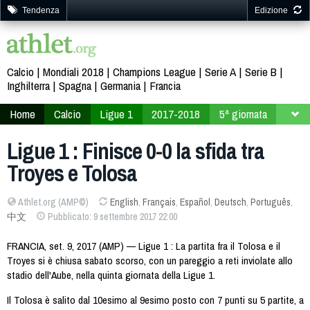
Tendenza
Edizione
Calcio
Mondiali 2018
Champions League
Serie A
Serie B
Inghilterra
Spagna
Germania
Francia
Home
Calcio
Ligue 1
2017-2018
5ª giornata
Ligue 1 : Finisce 0-0 la sfida tra
Troyes e Tolosa
Athlet.org (AMP©)
English
,
Français
,
Español
,
Deutsch
,
Português
,
中文
Pubblicato: 9 settembre 2017 22:00
FRANCIA, set. 9, 2017 (AMP) — Ligue 1 : La partita fra il Tolosa e il
Troyes si è chiusa sabato scorso, con un pareggio a reti inviolate allo
stadio dell'Aube, nella quinta giornata della Ligue 1.
Il Tolosa è salito dal 10esimo al 9esimo posto con 7 punti su 5 partite, a