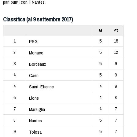
pari punti con il Nantes.
Classifica (al 9 settembre 2017)
G
Pt
1
5
15
PSG
2
5
12
Monaco
3
5
9
Bordeaux
4
5
9
Caen
4
4
9
Saint-Etienne
6
4
8
Lione
7
4
7
Marsiglia
8
5
7
Nantes
9
5
7
Tolosa