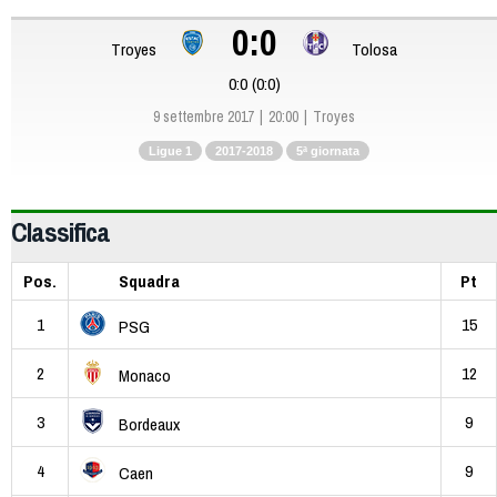
0:0
Troyes
Tolosa
0:0 (0:0)
9 settembre 2017
20:00
Troyes
Ligue 1
2017-2018
5ª giornata
Classifica
Pos.
Squadra
Pt
1
15
PSG
2
12
Monaco
3
9
Bordeaux
4
9
Caen