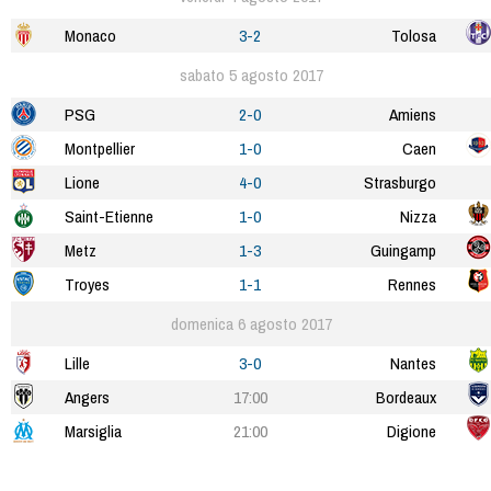
Monaco
3-2
Tolosa
sabato 5 agosto 2017
PSG
2-0
Amiens
Montpellier
1-0
Caen
Lione
4-0
Strasburgo
Saint-Etienne
1-0
Nizza
Metz
1-3
Guingamp
Troyes
1-1
Rennes
domenica 6 agosto 2017
Lille
3-0
Nantes
Angers
17:00
Bordeaux
Marsiglia
21:00
Digione