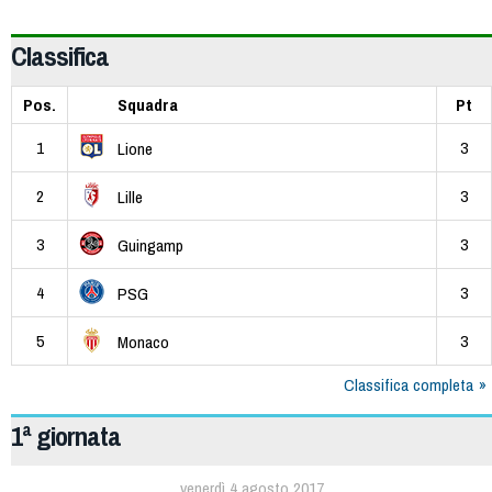
Classifica
Pos.
Squadra
Pt
1
3
Lione
2
3
Lille
3
3
Guingamp
4
3
PSG
5
3
Monaco
Classifica completa
1ª giornata
venerdì 4 agosto 2017