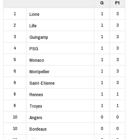
G
Pt
1
1
3
Lione
2
1
3
Lille
3
1
3
Guingamp
4
1
3
PSG
5
1
3
Monaco
6
1
3
Montpellier
6
1
3
Saint-Etienne
8
1
1
Rennes
8
1
1
Troyes
10
0
0
Angers
10
0
0
Bordeaux