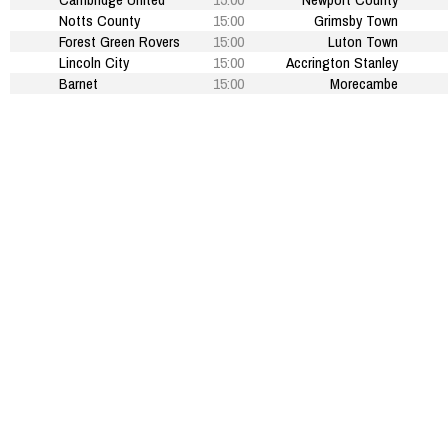
Notts County
15:00
Grimsby Town
Forest Green Rovers
15:00
Luton Town
Lincoln City
15:00
Accrington Stanley
Barnet
15:00
Morecambe