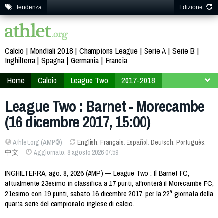
Tendenza
Edizione
Calcio
Mondiali 2018
Champions League
Serie A
Serie B
Inghilterra
Spagna
Germania
Francia
Home
Calcio
League Two
2017-2018
22ª giornata
League Two : Barnet - Morecambe
(16 dicembre 2017, 15:00)
Athlet.org (AMP©)
English
,
Français
,
Español
,
Deutsch
,
Português
,
中文
Aggiornato: 8 agosto 2026 07:59
INGHILTERRA, ago. 8, 2026 (AMP) — League Two : Il Barnet FC,
attualmente 23esimo in classifica a 17 punti, affronterà il Morecambe FC,
21esimo con 19 punti, sabato 16 dicembre 2017, per la 22ª giornata della
quarta serie del campionato inglese di calcio.