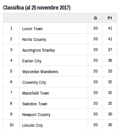
Classifica (al 25 novembre 2017)
G
Pt
1
20
41
Luton Town
2
20
41
Notts County
3
20
37
Accrington Stanley
4
20
36
Exeter City
5
20
33
Wycombe Wanderers
6
20
32
Coventry City
7
20
32
Mansfield Town
8
20
32
Swindon Town
9
20
30
Newport County
10
20
30
Lincoln City