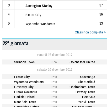
3
37
Accrington Stanley
4
36
Exeter City
5
33
Wycombe Wanderers
Classifica completa
22ª giornata
venerdì 15 dicembre 2017
Swindon Town
19:45
Colchester United
sabato 16 dicembre 2017
Exeter City
15:00
Stevenage
Wycombe Wanderers
15:00
Chesterfield
Coventry City
15:00
Cheltenham Town
Crewe Alexandra
15:00
Crawley Town
Carlisle United
15:00
Port Vale
Mansfield Town
15:00
Yeovil Town
Cambridge United
15:00
Newport County