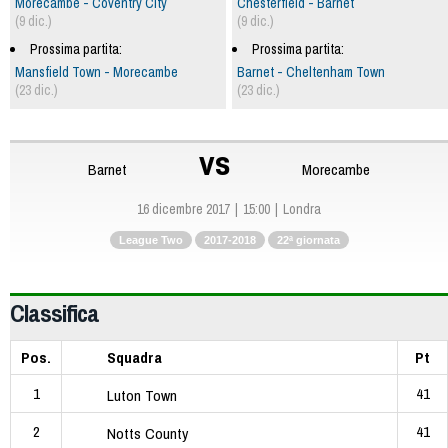
Morecambe - Coventry City
Chesterfield - Barnet
(9 dic.)
(9 dic.)
Prossima partita:
Prossima partita:
Mansfield Town - Morecambe
Barnet - Cheltenham Town
(23 dic.)
(23 dic.)
vs
Barnet
Morecambe
16 dicembre 2017
15:00
Londra
League Two
2017-2018
22ª giornata
Classifica
Pos.
Squadra
Pt
1
41
Luton Town
2
41
Notts County