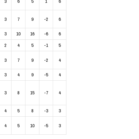
3
6
5
1
6
3
7
9
-2
6
3
10
16
-6
6
2
4
5
-1
5
3
7
9
-2
4
3
4
9
-5
4
3
8
15
-7
4
4
5
8
-3
3
4
5
10
-5
3