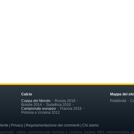
Calcio
Mappa del sit
Coppa del Mondo
Russia 2018
Pubblicità
Co
Brasile 2014
Sudafrica 2010
Campionato europeo
Francia 2016
Polonia e Ucraina 2012
'utente | Privacy | Regolamentazione dei commenti | Chi siamo
nazionale : calcio, calciomercato, formula 1, ciclismo, basket, NBA, motomondiale, pa