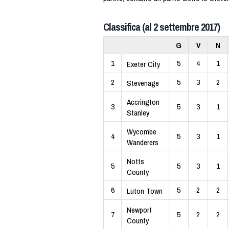
Classifica (al 2 settembre 2017)
G
V
N
1
5
4
1
Exeter City
2
5
3
2
Stevenage
Accrington
3
5
3
1
Stanley
Wycombe
4
5
3
1
Wanderers
Notts
5
5
3
1
County
6
5
2
2
Luton Town
Newport
7
5
2
2
County