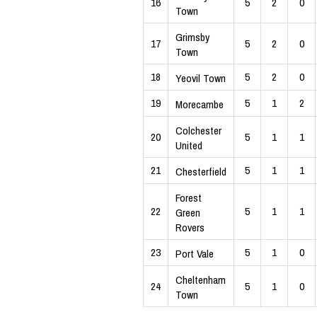
16
5
2
0
Town
Grimsby
17
5
2
0
Town
18
5
2
0
Yeovil Town
19
5
1
2
Morecambe
Colchester
20
5
1
1
United
21
5
1
1
Chesterfield
Forest
22
5
1
1
Green
Rovers
23
5
1
0
Port Vale
Cheltenham
24
5
1
0
Town