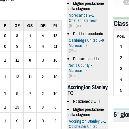
L
Miglior prestazione
della stagione:
Morecambe 2-1
Cheltenham Town
Classi
P
GF
GS
DR
Pt
(5 ago.)
Partita precedente:
0
8
4
4
13
Pos.
Cambridge United 0-0
Morecambe
0
9
5
4
11
1
(26 ago.)
2
Prossima partita:
1
11
8
3
10
Notts County -
3
Morecambe
(9 set.)
1
13
11
2
10
4
Accrington Stanley
5
FC
1
9
7
2
10
Posizione: 3
+3
1
13
5
8
8
Miglior prestazione
5ª gi
della stagione:
1
9
6
3
8
Accrington Stanley 3-1
Colchester United