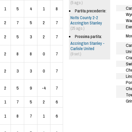
(5 ago.)
Car
1
5
4
1
8
Partita precedente:
Wy
Notts County 2-2
Wan
2
7
5
2
7
Accrington Stanley
Exe
(25 ago.)
Mo
2
5
3
2
7
Prossima partita:
Accrington Stanley -
Ca
Carlisle United
Uni
2
8
8
0
7
(9 set.)
Cra
Sw
Che
2
3
3
0
7
Lin
Por
2
5
9
-4
7
Ch
To
Gri
1
7
5
2
6
1
8
7
1
6