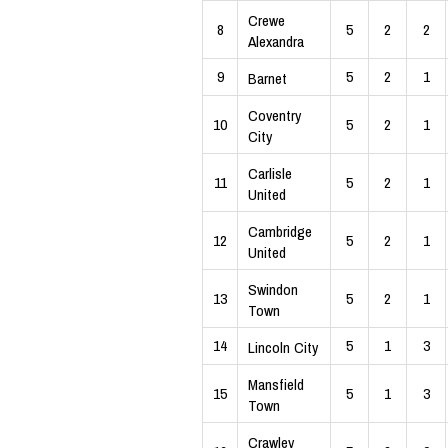
Crewe
8
5
2
2
Alexandra
9
5
2
1
Barnet
Coventry
10
5
2
1
City
Carlisle
11
5
2
1
United
Cambridge
12
5
2
1
United
Swindon
13
5
2
1
Town
14
5
1
3
Lincoln City
Mansfield
15
5
1
3
Town
Crawley