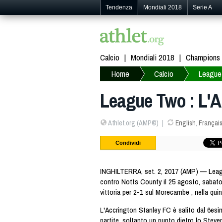
Tendenza
Mondiali 2018
Serie A
Calcio
Mondiali 2018
Champions
Home
Calcio
League
League Two : L'A
Athlet.org (AMP©)
English
,
Françai
Condividi
INGHILTERRA, set. 2, 2017 (AMP) — Leag
contro Notts County il 25 agosto, sabato
vittoria per 2-1 sul Morecambe , nella qui
L'Accrington Stanley FC è salito dal 6esi
partite, soltanto un punto dietro lo Stev