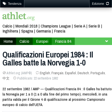
Tendenza
Edizione
Calcio
Mondiali 2018
Champions League
Serie A
Serie B
Inghilterra
Spagna
Germania
Francia
Home
Calcio
Europei
Francia 84
Qualificazioni
Gruppo 4
Qualificazioni Europei 1984 : Il
Galles batte la Norvegia 1-0
Athlet.org (AMP©)
English
,
Français
,
Español
,
Deutsch
,
Português
,
中文
Pubblicato: 22 settembre 1982
22 settembre 1982 / AMP — Qualificazioni Francia 84 : Il Galles ha battuto
la Norvegia per 1 a 0 (1 a 0 alla fine del primo tempo), mercoledì, in una
partita valida per il Girone 4 di qualificazione al prossimo Campionato
europeo di calcio dell'UEFA.