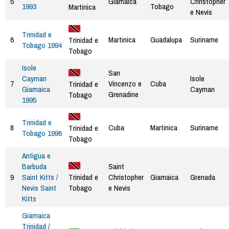
5
Giamaica
Christopher
1993
Tobago
Martinica
e Nevis
Trinidad e
6
Martinica
Guadalupa
Suriname
Trinidad e
Tobago 1994
Tobago
Isole
San
Cayman
Isole
7
Vincenzo e
Cuba
Trinidad e
Giamaica
Cayman
Grenadine
Tobago
1995
Trinidad e
8
Cuba
Martinica
Suriname
Trinidad e
Tobago 1996
Tobago
Antigua e
Barbuda
Saint
9
Saint Kitts /
Christopher
Giamaica
Grenada
Trinidad e
Nevis Saint
e Nevis
Tobago
Kitts
Giamaica
Trinidad /