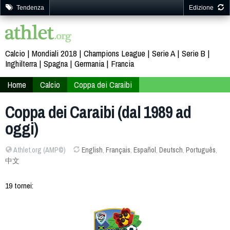
Tendenza
Edizione
Calcio
Mondiali 2018
Champions League
Serie A
Serie B
Inghilterra
Spagna
Germania
Francia
Home
Calcio
Coppa dei Caraibi
Coppa dei Caraibi (dal 1989 ad
oggi)
Athlet.org (AMP©)
English
,
Français
,
Español
,
Deutsch
,
Português
,
中文
19 tornei: