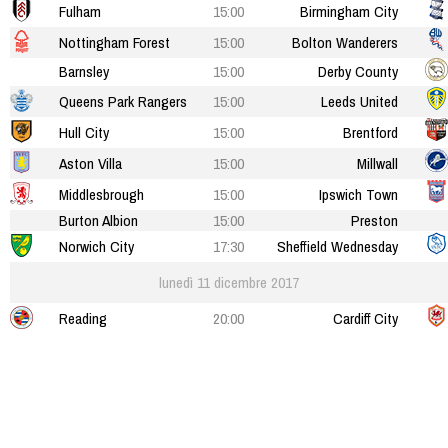
Fulham
15:00
Birmingham City
Nottingham Forest
15:00
Bolton Wanderers
Barnsley
15:00
Derby County
Queens Park Rangers
15:00
Leeds United
Hull City
15:00
Brentford
Aston Villa
15:00
Millwall
Middlesbrough
15:00
Ipswich Town
Burton Albion
15:00
Preston
Norwich City
17:30
Sheffield Wednesday
lunedì 11 dicembre 2017
Reading
20:00
Cardiff City