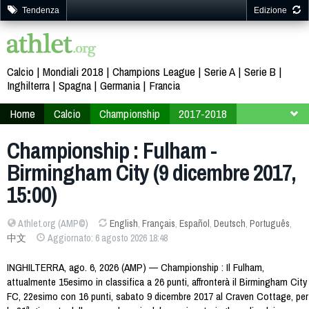
Tendenza
Edizione
Calcio
Mondiali 2018
Champions League
Serie A
Serie B
Inghilterra
Spagna
Germania
Francia
Home
Calcio
Championship
2017-2018
21ª giornata
Championship : Fulham -
Birmingham City (9 dicembre 2017,
15:00)
Athlet.org (AMP©)
English
,
Français
,
Español
,
Deutsch
,
Português
,
中文
Aggiornato: 6 agosto 2026 18:48
INGHILTERRA, ago. 6, 2026 (AMP) — Championship : Il Fulham,
attualmente 15esimo in classifica a 26 punti, affronterà il Birmingham City
FC, 22esimo con 16 punti, sabato 9 dicembre 2017 al Craven Cottage, per