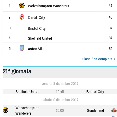
1
47
Wolverhampton Wanderers
2
43
Cardiff City
3
37
Bristol City
4
37
Sheffield United
5
36
Aston Villa
Classifica completa
21ª giornata
venerdì 8 dicembre 2017
Sheffield United
19:45
Bristol City
sabato 9 dicembre 2017
Wolverhampton
15:00
Sunderland
Wanderers