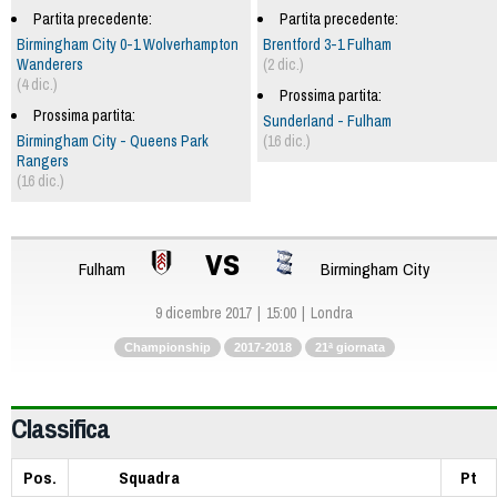
Partita precedente:
Partita precedente:
Birmingham City 0-1 Wolverhampton
Brentford 3-1 Fulham
Wanderers
(2 dic.)
(4 dic.)
Prossima partita:
Prossima partita:
Sunderland - Fulham
Birmingham City - Queens Park
(16 dic.)
Rangers
(16 dic.)
vs
Fulham
Birmingham City
9 dicembre 2017
15:00
Londra
Championship
2017-2018
21ª giornata
Classifica
Pos.
Squadra
Pt