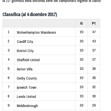
la 21ª giornata della seconda serie del campionato inglese di calcio.
Classifica (al 4 dicembre 2017)
G
Pt
1
20
47
Wolverhampton Wanderers
2
20
43
Cardiff City
3
20
37
Bristol City
4
20
37
Sheffield United
5
20
36
Aston Villa
6
20
35
Derby County
7
20
32
Ipswich Town
8
20
30
Leeds United
9
20
29
Middlesbrough