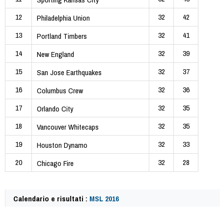
12
32
42
Philadelphia Union
13
32
41
Portland Timbers
14
32
39
New England
15
32
37
San Jose Earthquakes
16
32
36
Columbus Crew
17
32
35
Orlando City
18
32
35
Vancouver Whitecaps
19
32
33
Houston Dynamo
20
32
28
Chicago Fire
Calendario e risultati :
MSL 2016