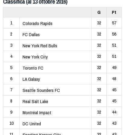
Classifica (al 13 ottobre 2016)
G
Pt
1
32
57
Colorado Rapids
2
32
56
FC Dallas
3
32
51
New York Red Bulls
4
32
51
New York City
5
32
49
Toronto FC
6
32
48
LA Galaxy
7
32
45
Seattle Sounders FC
8
32
45
Real Salt Lake
9
32
44
Montréal Impact
10
32
43
DC United
11
32
43
Sporting Kansas City