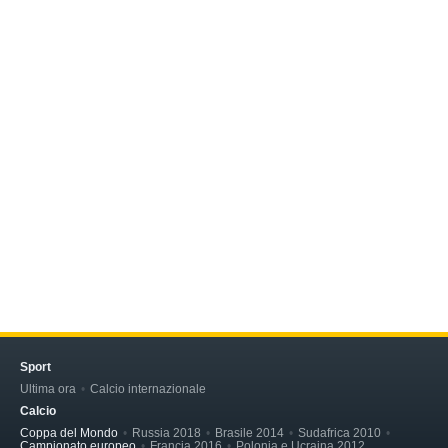
Sport
Ultima ora
Calcio internazionale
Calcio
Coppa del Mondo
Russia 2018
Brasile 2014
Sudafrica 2010
Campionato europeo
Francia 2016
Polonia e Ucraina 2012