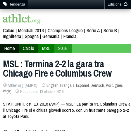
Tendenza
Edizione
Calcio
Mondiali 2018
Champions League
Serie A
Serie B
Inghilterra
Spagna
Germania
Francia
Home
Calcio
MSL
2016
MSL : Termina 2-2 la gara tra
Chicago Fire e Columbus Crew
Athlet.org (AMP©)
English
,
Français
,
Español
,
Deutsch
,
Português
,
中文
Pubblicato: 13 ottobre 2016
STATI UNITI, ott. 13, 2016 (AMP) — MSL : La partita fra Columbus Crew e
il Chicago Fire si è chiusa giovedì scorso, con un frustrante pareggio 2-2
al Toyota Park.