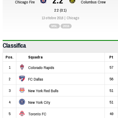
2:2
Chicago Fire
Columbus Crew
2:2 (0:1)
13 ottobre 2016
Chicago
MSL
2016
Classifica
Pos.
Squadra
Pt
1
57
Colorado Rapids
2
56
FC Dallas
3
51
New York Red Bulls
4
51
New York City
5
49
Toronto FC