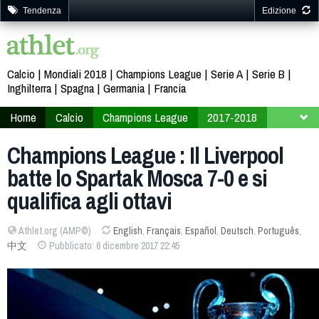
Tendenza
Edizione
Calcio
Mondiali 2018
Champions League
Serie A
Serie B
Inghilterra
Spagna
Germania
Francia
Home
Calcio
Champions League
2017-2018
Fase finale
Gruppo E
Champions League : Il Liverpool
batte lo Spartak Mosca 7-0 e si
qualifica agli ottavi
Athlet.org (AMP©)
English
,
Français
,
Español
,
Deutsch
,
Português
,
中文
Pubblicato: 6 dicembre 2017 22:45