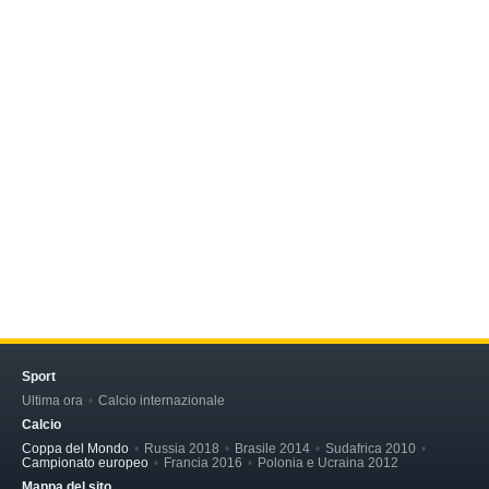
Sport
Ultima ora
Calcio internazionale
Calcio
Coppa del Mondo
Russia 2018
Brasile 2014
Sudafrica 2010
Campionato europeo
Francia 2016
Polonia e Ucraina 2012
Mappa del sito