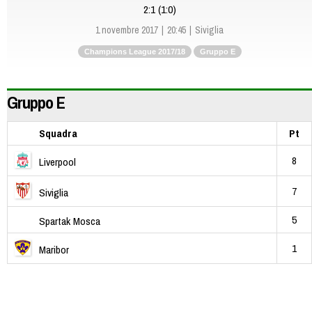
2:1 (1:0)
1 novembre 2017
20:45
Siviglia
Champions League 2017/18
Gruppo E
Gruppo E
Squadra
Pt
8
Liverpool
7
Siviglia
5
Spartak Mosca
1
Maribor