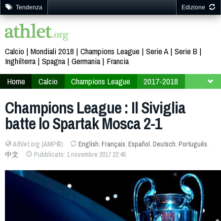
Tendenza
Edizione
Calcio
Mondiali 2018
Champions League
Serie A
Serie B
Inghilterra
Spagna
Germania
Francia
Home
Calcio
Champions League
2017-2018
Fase finale
Gruppo E
Champions League : Il Siviglia
batte lo Spartak Mosca 2-1
Athlet.org (AMP©)
English
,
Français
,
Español
,
Deutsch
,
Português
,
中文
Pubblicato: 1 novembre 2017 22:45