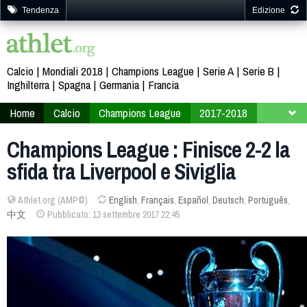
Tendenza
Edizione
Calcio
Mondiali 2018
Champions League
Serie A
Serie B
Inghilterra
Spagna
Germania
Francia
Home
Calcio
Champions League
2017-2018
Fase finale
Gruppo E
Champions League : Finisce 2-2 la
sfida tra Liverpool e Siviglia
Athlet.org (AMP©)
English
,
Français
,
Español
,
Deutsch
,
Português
,
中文
Pubblicato: 13 settembre 2017 22:45